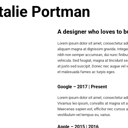
talie Portman
A designer who loves to bu
Lorem ipsum dolor sit amet, consectetur adip
aliquam magna at dignissim gravida. Integer
nibh non semper accumsan, dui nunc finibus 
vehicula. Sed feugiat, magna at tincidunt sempe
at justo sed suscipit. Donec nec augue vel v
et malesuada fames ac turpis eges.
Google – 2017 | Present
Lorem ipsum dolor sit amet, consectetur adi
Vivamus leo ipsum, convallis at magna sit 
Maecenas sapien est, efficitur nec cursus at,
vestibulum vel tempus eu, varius.
Apple – 2015 | 2016