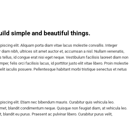
ild simple and beautiful things.
iscing elit. Aliquam porta diam vitae lacus molestie convallis. Integer
 diam nibh, ultrices sit amet auctor et, accumsan a nisl. Nullam venenatis,
tellus, id congue erat nisi eget neque. Vestibulum facilisis laoreet diam non
r, felis orci facilisis lacus, id porttitor justo elit vitae libero. Proin molestie
elit iaculis posuere. Pellentesque habitant morbi tristique senectus et netus
piscing elit. Etiam nec bibendum mauris. Curabitur quis vehicula leo.
amet, blandit condimentum neque. Quisque non feugiat diam, at vehicula leo.
 blandit eu purus. Praesent ac pulvinar libero. Curabitur purus velit,