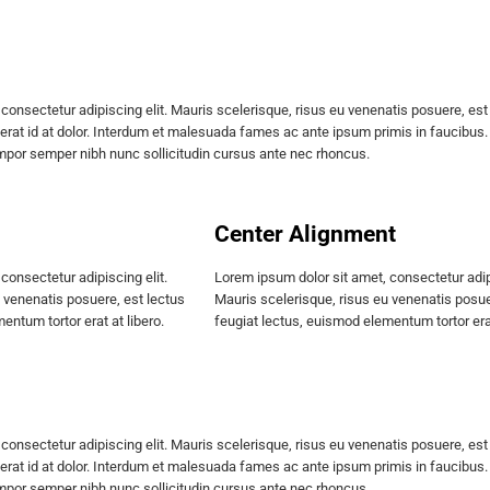
consectetur adipiscing elit. Mauris scelerisque, risus eu venenatis posuere, est
erat id at dolor. Interdum et malesuada fames ac ante ipsum primis in faucibus. Pr
empor semper nibh nunc sollicitudin cursus ante nec rhoncus.
Center Alignment
consectetur adipiscing elit.
Lorem ipsum dolor sit amet, consectetur adipi
 venenatis posuere, est lectus
Mauris scelerisque, risus eu venenatis posue
entum tortor erat at libero.
feugiat lectus, euismod elementum tortor erat
consectetur adipiscing elit. Mauris scelerisque, risus eu venenatis posuere, est
erat id at dolor. Interdum et malesuada fames ac ante ipsum primis in faucibus. Pr
empor semper nibh nunc sollicitudin cursus ante nec rhoncus.